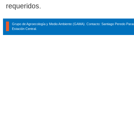
requeridos.
Grupo de Agroecología y Medio Ambiente (GAMA). Contacto: Santiago Peredo Parad
Estación Central.