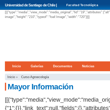
Pa
Universidad de Santiago de Chile |
Facultad Tecnológica
co
pri
[[{"type":"media","view_mode":"media_original","fid":"19","attributes":{"alt
image","height":"210","typeof":"foaf:Image","width":"720"}}]]
Menú principal
Inicio
Galerías
Documentos
Noticias
Se encuentra usted aquí
Inicio
»
Curso Agroecología
Mayor Información
[[{"type":"media","view_mode":"media_origin
{"1":{}},"link_text":null,"fields":{},"attributes