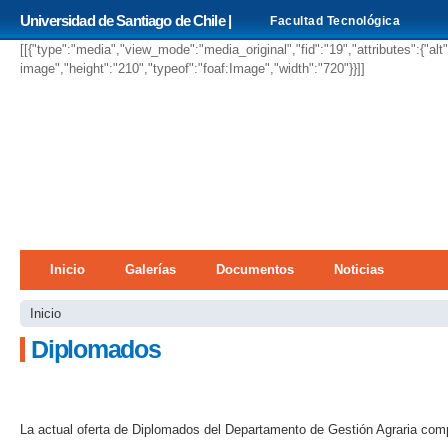
Pa
Universidad de Santiago de Chile |
Facultad Tecnológica
co
pri
[[{"type":"media","view_mode":"media_original","fid":"19","attributes":{"alt
image","height":"210","typeof":"foaf:Image","width":"720"}}]]
Menú principal
Inicio
Galerías
Documentos
Noticias
Se encuentra usted aquí
Inicio
Diplomados
La actual oferta de Diplomados del Departamento de Gestión Agraria com