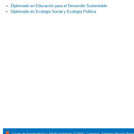
Diplomado en Educación para el Desarrollo Sustentable
Diplomado en Ecologia Social y Ecologia Politica
Grupo de Agroecología y Medio Ambiente (GAMA). Contacto: Santiago Peredo Parad