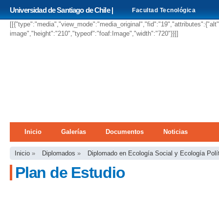
Pa
Universidad de Santiago de Chile |
Facultad Tecnológica
co
pri
[[{"type":"media","view_mode":"media_original","fid":"19","attributes":{"alt
image","height":"210","typeof":"foaf:Image","width":"720"}}]]
Menú principal
Inicio
Galerías
Documentos
Noticias
Se encuentra usted aquí
Inicio
»
Diplomados
»
Diplomado en Ecología Social y Ecología Polí
Plan de Estudio