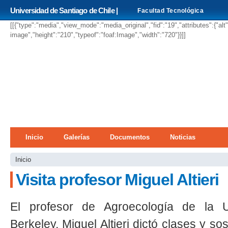
Pa
Universidad de Santiago de Chile |
Facultad Tecnológica
co
pri
[[{"type":"media","view_mode":"media_original","fid":"19","attributes":{"alt
image","height":"210","typeof":"foaf:Image","width":"720"}}]]
Menú principal
Inicio
Galerías
Documentos
Noticias
Se encuentra usted aquí
Inicio
Visita profesor Miguel Altieri
El profesor de Agroecología de la Un
Berkeley, Miguel Altieri dictó clases y s