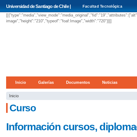
Pa
Universidad de Santiago de Chile |
Facultad Tecnológica
co
pri
[[{"type":"media","view_mode":"media_original","fid":"19","attributes":{"alt
image","height":"210","typeof":"foaf:Image","width":"720"}}]]
Menú principal
Inicio
Galerías
Documentos
Noticias
Se encuentra usted aquí
Inicio
Curso
Información cursos, diploma