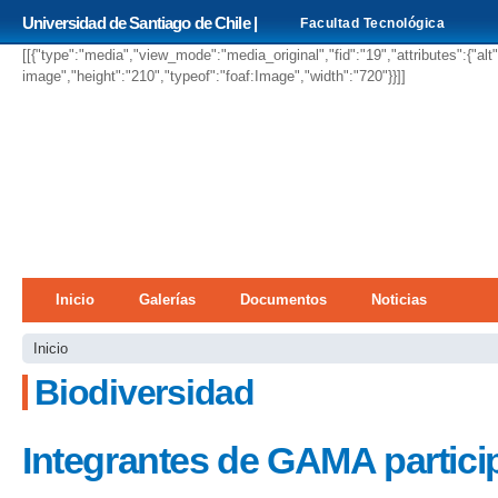
Pa
Universidad de Santiago de Chile |
Facultad Tecnológica
co
pri
[[{"type":"media","view_mode":"media_original","fid":"19","attributes":{"alt
image","height":"210","typeof":"foaf:Image","width":"720"}}]]
Menú principal
Inicio
Galerías
Documentos
Noticias
Se encuentra usted aquí
Inicio
Biodiversidad
Integrantes de GAMA particip