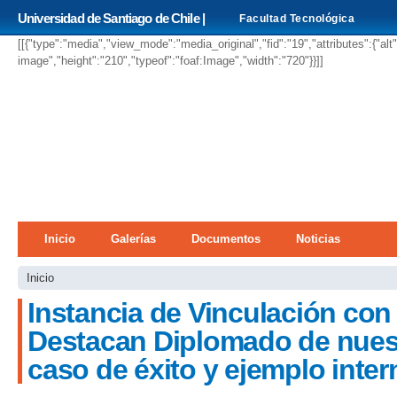
Pa
Universidad de Santiago de Chile |
Facultad Tecnológica
co
pri
[[{"type":"media","view_mode":"media_original","fid":"19","attributes":{"alt
image","height":"210","typeof":"foaf:Image","width":"720"}}]]
Menú principal
Inicio
Galerías
Documentos
Noticias
Se encuentra usted aquí
Inicio
Instancia de Vinculación con
Destacan Diplomado de nues
caso de éxito y ejemplo inter