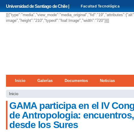
Pa
Universidad de Santiago de Chile |
Facultad Tecnológica
co
pri
[[{"type":"media","view_mode":"media_original","fid":"19","attributes":{"alt
image","height":"210","typeof":"foaf:Image","width":"720"}}]]
Menú principal
Inicio
Galerías
Documentos
Noticias
Se encuentra usted aquí
Inicio
GAMA participa en el IV Cong
de Antropologia: encuentros,
desde los Sures