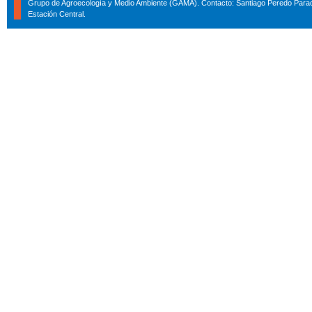
Grupo de Agroecología y Medio Ambiente (GAMA). Contacto: Santiago Peredo Parad
Estación Central.