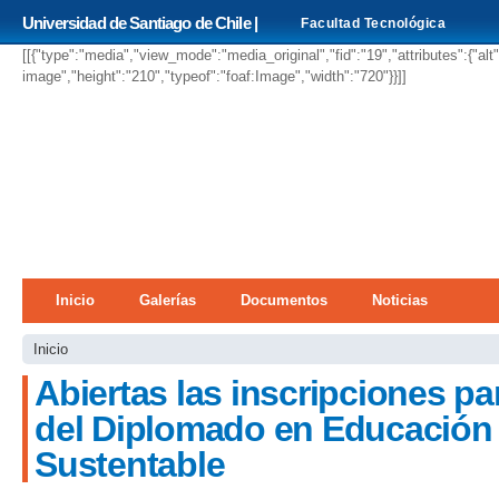
Pa
Universidad de Santiago de Chile |
Facultad Tecnológica
co
pri
[[{"type":"media","view_mode":"media_original","fid":"19","attributes":{"alt
image","height":"210","typeof":"foaf:Image","width":"720"}}]]
Menú principal
Inicio
Galerías
Documentos
Noticias
Se encuentra usted aquí
Inicio
Abiertas las inscripciones pa
del Diplomado en Educación p
Sustentable